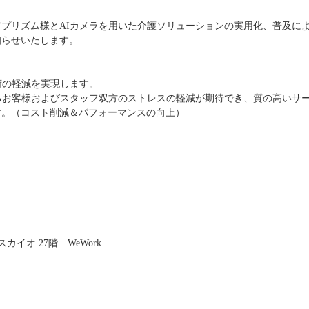
プリズム様とAIカメラを用いた介護ソリューションの実用化、普及に
知らせいたします。
荷の軽減を実現します。
るお客様およびスタッフ双方のストレスの軽減が期待でき、質の高いサ
す。（コスト削減＆パフォーマンスの向上）
カイオ 27階 WeWork