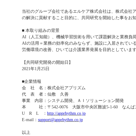
当社のグループ会社であるエルケア株式会社は、株式会社ア
の解決に貢献すること目的に、共同研究を開始した事をお
■ 本取り組みの背景
AI（人工知能）、機械学習技術を用いて課題解決と業務負
AIの活用＝業務の効率化のみならず、施設に入居されてい
労働環境の改善、ひいては介護業界発展を目的としていま
【共同研究開発の開始日】
2021年1月25日
■企業情報
会 社 名：株式会社アプリズム
代 表 者：仙敷 久善
事業 内容：システム開発、ＡＩソリューション開発
本 社：〒542-0076 大阪市中央区難波5-1-60 なんばス
U R L ：
http://apprhythm.co.jp
E-mail：
support@apprhythm.co.jp
以上