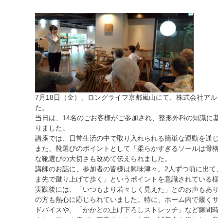
7月18日（金）、ロングライフ京都嵐山にて、株式会社ア
た。
当日は、14名のごお客様がご参加され、整形外科の知識に
りました。
講座では、日常生活の中で取り入れられる簡単な運動を通
また、靴選びのポイントとして「柔らかすぎるソールは骨
な靴選びの大切さも改めて伝えられました。
講師のお話に、参加者の皆様は興味津々。2人ずつ前に出て
ま先で蹴り上げて歩く」というポイントを意識されている
実践後には、「いつもより若々しく見えた」とのお声もあ
の方も熱心に応じられていました。特に、ホーム内で履く
ドバイスや、「かかとの上げ下ろしストレッチ」など隙間