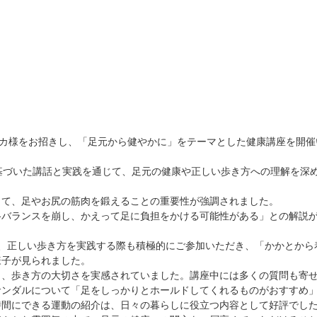
ルカ様をお招きし、「足元から健やかに」をテーマとした健康講座を開催
基づいた講話と実践を通じて、足元の健康や正しい歩き方への理解を深
じて、足やお尻の筋肉を鍛えることの重要性が強調されました。
格バランスを崩し、かえって足に負担をかける可能性がある」との解説
、正しい歩き方を実践する際も積極的にご参加いただき、「かかとから
様子が見られました。
り、歩き方の大切さを実感されていました。講座中には多くの質問も寄
サンダルについて「足をしっかりとホールドしてくれるものがおすすめ
時間にできる運動の紹介は、日々の暮らしに役立つ内容として好評でし