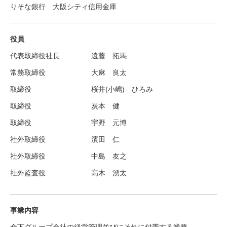
りそな銀行 大阪シティ信用金庫
役員
代表取締役社長
遠藤 拓馬
常務取締役
大麻 良太
取締役
桜井(小嶋) ひろみ
取締役
炭本 健
取締役
宇野 元博
社外取締役
濱田 仁
社外取締役
中島 友之
社外監査役
高木 湧太
事業内容