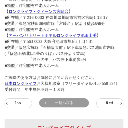
■類型：住宅型有料老人ホーム
【
ロングライフ・クィーンズ宮崎台
】
■所在地／〒216-0033 神奈川県川崎市宮前区宮崎1-13-17
■交通／東急電鉄田園都市線「宮崎台」駅より徒歩約6分
■類型：住宅型有料老人ホーム
【
アーバンリトリートホテルロングライフ池田山手
】
■所在地／〒563-0022 大阪府池田市旭丘2丁目4-31
■交通／阪急宝塚線「石橋阪大前」駅下車阪急バス池田市内線
(「阪急石橋北口1番のりば」バス停より乗車)
「呉羽の里」バス停下車徒歩3分
■類型／住宅型有料老人ホーム
ご興味のある方はお気軽にお問い合わせください。
日本ロングライフ
お客様相談室（フリーダイヤル
0120-550-294
）
受付時間 年中無休９時～１８時
一覧へ戻る
Prev
Next
ロングライフタイムズ