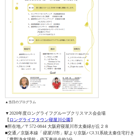
▲当日のプログラム
▼2020年度ロングライフグループクリスマス会会場
【
ロングライフタウン寝屋川公園
】
■所在地／〒572-0844 大阪府寝屋川市太秦緑が丘２８
■交通／京阪本線「
寝屋川
市」駅より京阪バス31系統太秦住宅行き
「豊野浄水場前」停下車徒歩約3分