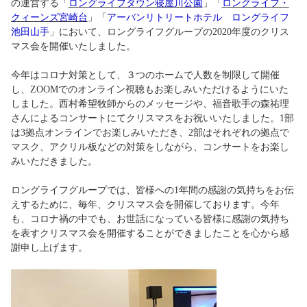
「
ロングライフタウン寝屋川公園
」
の運営する
「
ロングライフ・
クィーンズ宮崎台
」「
アーバンリトリートホテル ロングライフ
池田山手
」において、ロングライフグループの2020年度のクリス
マス会を開催いたしました。
今年はコロナ対策として、３つのホームで人数を制限して開催
し、ZOOMでのオンライン視聴もお楽しみいただけるようにいた
しました。西村希望牧師からのメッセージや、福音歌手の森祐理
さんによるコンサートにてクリスマスをお祝いいたしました。1部
は3拠点オンラインでお楽しみいただき、2部はそれぞれの拠点で
マスク、アクリル板などの対策をしながら、コンサートをお楽し
みいただきました。
ロングライフグループでは、皆様への1年間の感謝の気持ちをお伝
えするために、毎年、クリスマス会を開催しております。今年
も、コロナ禍の中でも、お世話になっている皆様に感謝の気持ち
を表すクリスマス会を開催することができましたことを心から感
謝申し上げます。