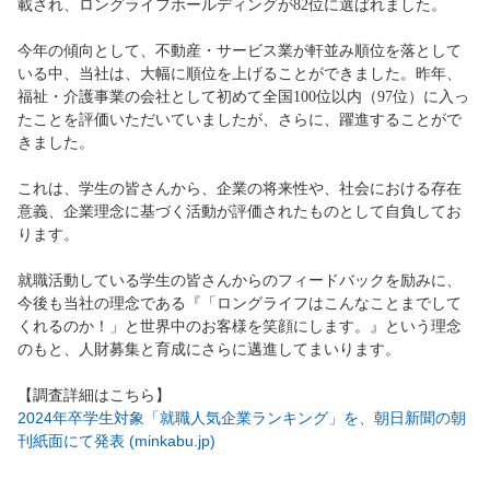
載され、ロングライフホールディングが82位に選ばれました。
今年の傾向として、不動産・サービス業が軒並み順位を落として
いる中、当社は、大幅に順位を上げることができました。昨年、
福祉・介護事業の会社として初めて全国100位以内（97位）に入っ
たことを評価いただいていましたが、さらに、躍進することがで
きました。
これは、学生の皆さんから、企業の将来性や、社会における存在
意義、企業理念に基づく活動が評価されたものとして自負してお
ります。
就職活動している学生の皆さんからのフィードバックを励みに、
今後も当社の理念である『「ロングライフはこんなことまでして
くれるのか！」と世界中のお客様を笑顔にします。』という理念
のもと、人財募集と育成にさらに邁進してまいります。
【調査詳細はこちら】
2024年卒学生対象「就職人気企業ランキング」を、朝日新聞の朝
刊紙面にて発表 (minkabu.jp)