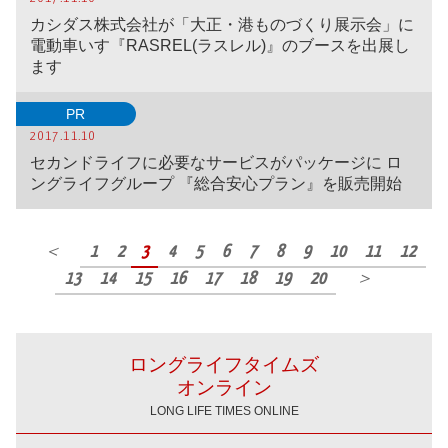
カシダス株式会社が「大正・港ものづくり展示会」に
電動車いす『RASREL(ラスレル)』のブースを出展し
ます
PR
2017.11.10
セカンドライフに必要なサービスがパッケージに ロ
ングライフグループ 『総合安心プラン』を販売開始
＜
1
2
3
4
5
6
7
8
9
10
11
12
13
14
15
16
17
18
19
20
＞
ロングライフタイムズ
オンライン
LONG LIFE TIMES ONLINE