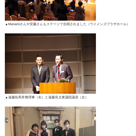
▲Manamiさんや安藤さんもステージで合唱されました（ウイメンズプラザホール）
▲遠藤拓馬常務理事（右）と遠藤良太衆議院議員（左）