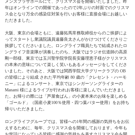
メンズプラザホールにて、クリスマス会を開催いたしました。昨
年はオンラインでの開催であったので2年ぶりの対面でのクリスマ
ス会となり万全の感染症対策を行いお客様に直接会場にお越しい
ただきました。
大阪、東京の会場ともに、遠藤拓馬常務取締役からのご挨拶によ
ってスタートし衆議院議員遠藤良太さんがかけつけてくださりご
挨拶してくださいました。ロングライフ職員たちで結成されたロ
ングライフ音楽隊が演奏したのち、大阪ではラジオ伝道師の高原
剛一郎様、東京では玉川聖学院学院長安藤理恵子様がクリスマス
の本来の意味について楽しく笑いもあるメッセージをしてくださ
いました。そのあと、大阪では関西学院大学グリークラブの OB
の皆様により結成 された平均年齢 80 歳の「クレセント・ハーモ
ニー」によるコンサート、東京ではシンガーソングライターの
Manami 様によるライブが行われお客様に楽しんでいただきまし
た。お帰りの際には「芦屋食ぱん」の小麦本来のお味を楽しめる
「ゴールド」（国産小麦100％使用・四つ葉バター使用）をお持ち
帰りいただきました。
ロングライフグループでは、皆様への1年間の感謝の気持ちをお伝
えするために、毎年、クリスマス会を開催しております。今年も
お世話になっている皆様に感謝の気持ちを表すクリスマス会を開