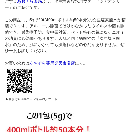
営する
あおぞら薬局
より、次亜塩素酸水パウダー『ジアオンリ
ー』のご紹介です。
この商品は、5gで20ℓ(400mlボトル約50本分)の次亜塩素酸水が精
製できます。アルコール除菌では効かなかったウイルスや菌も除
菌でき、感染症予防、食中毒対策、ぺット特有の気になるニオイ
の消臭にも効果があります。人肌と同じ弱酸性の『次亜塩素酸
水』のため、肌にかかっても肌荒れなどの心配がありません。ぜ
ひ一度お試しください。
お買い求めは
あおぞら薬局楽天市場店
にて。
▲
あおぞら薬局楽天市場店のQRコード