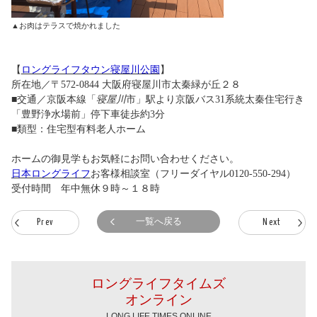
▲お肉はテラスで焼かれました
【
ロングライフタウン寝屋川公園
】
所在地／〒572-0844 大阪府寝屋川市太秦緑が丘２８
■交通／京阪本線「
寝屋川
市」駅より京阪バス31系統太秦住宅行き
「豊野浄水場前」停下車徒歩約3分
■類型：住宅型有料老人ホーム
ホームの御見学もお気軽にお問い合わせください。
日本ロングライフ
お客様相談室（フリーダイヤル
0120-550-294
）
受付時間 年中無休９時～１８時
一覧へ戻る
Prev
Next
ロングライフタイムズ
オンライン
LONG LIFE TIMES ONLINE