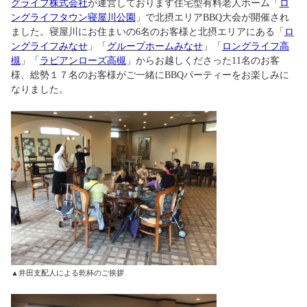
グライフ株式会社
が運営しております住宅型有料老人ホーム「
ロ
ングライフタウン寝屋川公園
」で北摂エリアBBQ大会が開催され
ました。寝屋川にお住まいの6名のお客様と北摂エリアにある「
ロ
ングライフみなせ
」「
グループホームみなせ
」「
ロングライフ高
槻
」「
ラビアンローズ高槻
」からお越しくださった11名のお客
様、総勢１７名のお客様がご一緒にBBQパーティーをお楽しみに
なりました。
▲井田支配人による乾杯のご挨拶