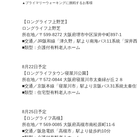
▲プライマリーウォーキングに挑戦するお客様
【ロングライフ上野芝】
ロングライフ上野芝
所在地／〒599-8272 大阪府堺市中区深井中町897-1
■交通／JR阪和線「津久野」駅より南海バス11系統「深井
■類型：介護付有料老人ホーム
8月22日予定
【ロングライフタウン寝屋川公園】
所在地／〒572-0844 大阪府寝屋川市太秦緑が丘２８
■交通／京阪本線「寝屋川市」駅より京阪バス31系統太秦
■類型：住宅型有料老人ホーム
8月25日予定
【ロングライフ高槻】
所在地／〒569-0085 大阪府高槻市南松原町11-6
■交通／阪急電鉄「高槻市」駅より徒歩約10分