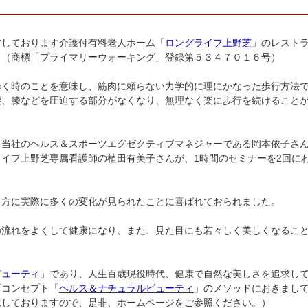
営しております介護付有料老人ホーム「
ロングライフ上野芝
」のレスト
。（商標「プライマリーウォーキング」登録第５３４７０１６号）
歩く時のことを意味し、筋肉に頼らない力学的に理にかなった歩行方法
腰、膝などを圧迫する部分がなくなり、無理なく楽に歩行を続けること
と当社のヘルス＆スポーツエグゼクティブマネジャーである岡本依子さ
イフ上野芝専属看護師の植田有美子さんが、1時間のセミナーを2回に
き方に実際に多くの変化が見られたことに喜ばれておられました。
の流れをよくして健康になり、また、見た目にも若々しく美しくなるこ
ビューティ
」であり、人生百歳現役時代、健康で自然な美しさを追求し
新コンセプト「
ヘルス＆ナチュラルビューティ
」のメソッドにおきまし
求しておりますので、是非、ホームページをご参照ください。）