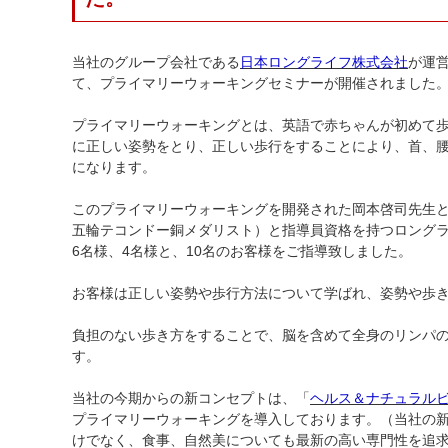
当社のグループ会社である
日本ロングライフ株式会社
が運
て、プライマリーウォーキングセミナーが開催されました
プライマリーウォーキングとは、英語で赤ちゃんが初めて
に正しい姿勢をとり、正しい歩行をすることにより、首、
になります。
このプライマリーウォーキングを開発された岡本啓司先生
五輪テコンドー銅メダリスト）と指導員資格を持つロングラ
6名様、4名様と、10名のお客様をご指導致しました。
お客様は正しい姿勢や歩行方法について学ばれ、姿勢や歩
負担のない歩き方をすることで、脳を含めて全身のリンパ
す。
当社の今期からの新コンセプトは、「
ヘルス＆ナチュラル
プライマリーウォーキングを導入しております。（当社の
けでなく、食事、自然美についても最新の高い専門性を追