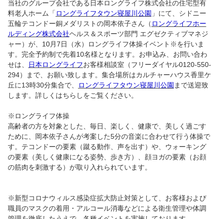
当社のグループ会社である日本ロングライフ株式会社の住宅型有
料老人ホーム「
ロングライフタウン寝屋川公園
」にて、シドニー
五輪テコンドー銅メダリストの岡本依子さん（
ロングライフホー
ルディング株式会社
ヘルス＆スポーツ部門 エグゼクティブマネジ
ャー）が、10月7日（水）ロングライフ体操イベント※を行いま
す。完全予約制で先着10名様となります。お申込み、お問い合わ
せは、
日本ロングライフ
お客様相談室（フリーダイヤル
0120-550-
294
）まで、お願い致します。集合場所はカルチャーハウス香里ケ
丘に13時30分集合で、
ロングライフタウン寝屋川公園
まで送迎致
します。詳しくはちらしをご覧ください。
※ロングライフ体操
高齢者の方を対象とした、毎日、楽しく、健康で、美しく過ごす
ために、岡本依子さんが考案した5分の音楽に合わせて行う体操で
す。テコンドーの要素（蹴る動作、声を出す）や、ウォーキング
の要素（美しく健康になる姿勢、歩き方）、顔ヨガの要素（お顔
の筋肉を刺激する）が取り入れられています。
※新型コロナウィルス感染症拡大防止対策として、お客様および
職員のマスクの着用・アルコール消毒などによる衛生管理や体調
管理を徹底したうえで、各種イベントを実施しております。