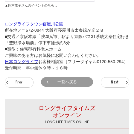
▲岡本依子さんのイベントのちらし
ロングライフタウン寝屋川公園
所在地／〒572-0844 大阪府寝屋川市太秦緑が丘２８
■交通／京阪本線「
寝屋川
市」駅より京阪バス31系統太秦住宅行き
「豊野浄水場前」停下車徒歩約3分
■類型：住宅型有料老人ホーム
ご興味のある方はお気軽にお問い合わせください。
日本ロングライフ
お客様相談室（フリーダイヤル
0120-550-294
）
受付時間 年中無休９時～１８時
一覧へ戻る
Prev
Next
ロングライフタイムズ
オンライン
LONG LIFE TIMES ONLINE