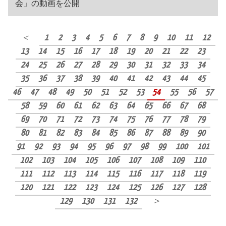
会」の動画を公開
＜
1
2
3
4
5
6
7
8
9
10
11
12
13
14
15
16
17
18
19
20
21
22
23
24
25
26
27
28
29
30
31
32
33
34
35
36
37
38
39
40
41
42
43
44
45
46
47
48
49
50
51
52
53
54
55
56
57
58
59
60
61
62
63
64
65
66
67
68
69
70
71
72
73
74
75
76
77
78
79
80
81
82
83
84
85
86
87
88
89
90
91
92
93
94
95
96
97
98
99
100
101
102
103
104
105
106
107
108
109
110
111
112
113
114
115
116
117
118
119
120
121
122
123
124
125
126
127
128
129
130
131
132
＞