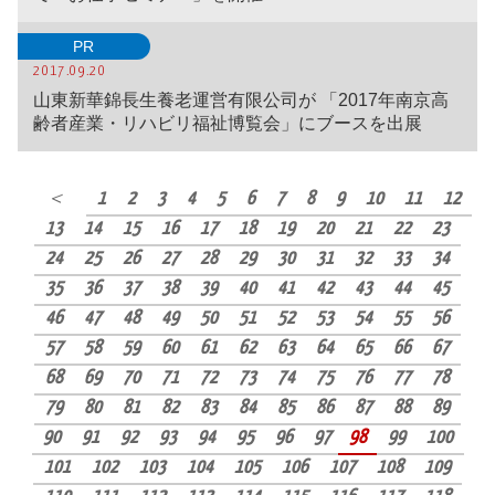
PR
2017.09.20
山東新華錦長生養老運営有限公司が 「2017年南京高
齢者産業・リハビリ福祉博覧会」にブースを出展
＜
1
2
3
4
5
6
7
8
9
10
11
12
13
14
15
16
17
18
19
20
21
22
23
24
25
26
27
28
29
30
31
32
33
34
35
36
37
38
39
40
41
42
43
44
45
46
47
48
49
50
51
52
53
54
55
56
57
58
59
60
61
62
63
64
65
66
67
68
69
70
71
72
73
74
75
76
77
78
79
80
81
82
83
84
85
86
87
88
89
90
91
92
93
94
95
96
97
98
99
100
101
102
103
104
105
106
107
108
109