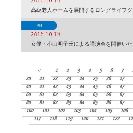
2016.10.19
高級老人ホームを展開するロングライフグ
PR
2016.10.18
女優・小山明子氏による講演会を開催いた
＜
1
2
3
4
5
6
7
20
21
22
23
24
25
26
27
40
41
42
43
44
45
46
47
60
61
62
63
64
65
66
67
80
81
82
83
84
85
86
87
100
101
102
103
104
105
106
117
118
119
120
121
122
12