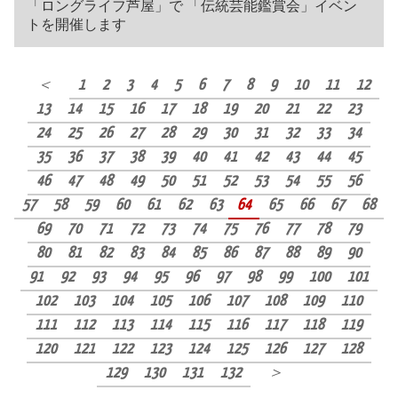
「ロングライフ芦屋」で 「伝統芸能鑑賞会」イベン
トを開催します
＜
1
2
3
4
5
6
7
8
9
10
11
12
13
14
15
16
17
18
19
20
21
22
23
24
25
26
27
28
29
30
31
32
33
34
35
36
37
38
39
40
41
42
43
44
45
46
47
48
49
50
51
52
53
54
55
56
57
58
59
60
61
62
63
64
65
66
67
68
69
70
71
72
73
74
75
76
77
78
79
80
81
82
83
84
85
86
87
88
89
90
91
92
93
94
95
96
97
98
99
100
101
102
103
104
105
106
107
108
109
110
111
112
113
114
115
116
117
118
119
120
121
122
123
124
125
126
127
128
129
130
131
132
＞